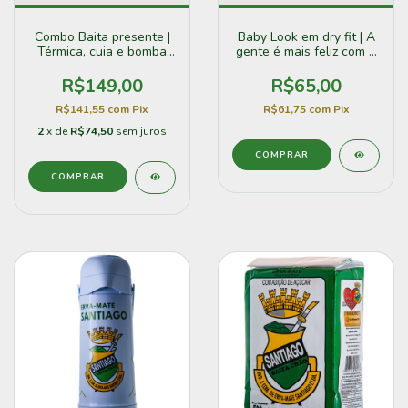
Combo Baita presente |
Baby Look em dry fit | A
Térmica, cuia e bomba
gente é mais feliz com a
inox
cuia na mão
R$149,00
R$65,00
R$141,55
com
Pix
R$61,75
com
Pix
2
x de
R$74,50
sem juros
COMPRAR