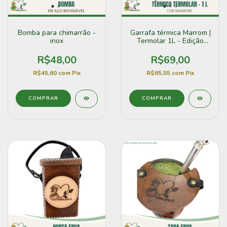
Bomba para chimarrão -
Garrafa térmica Marrom |
inox
Termolar 1L - Edição
Feita pra ti • Erva Mate
Santiago
R$48,00
R$69,00
R$45,60
com
Pix
R$65,55
com
Pix