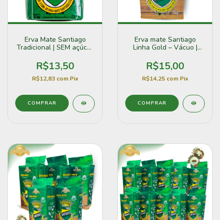
Erva Mate Santiago
Erva mate Santiago
Tradicional | SEM açúcar
Linha Gold – Vácuo |
(1kg)
Sem Açúcar (1kg)
R$13,50
R$15,00
R$12,83
com
Pix
R$14,25
com
Pix